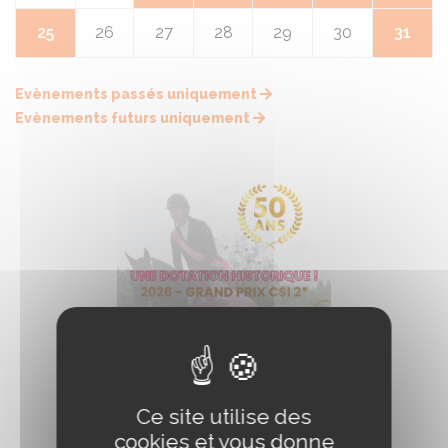
25
26
27
28
29
30
31
Evènements passés uniquement
Evènements futurs uniquement
Ce site utilise des
cookies et vous donne