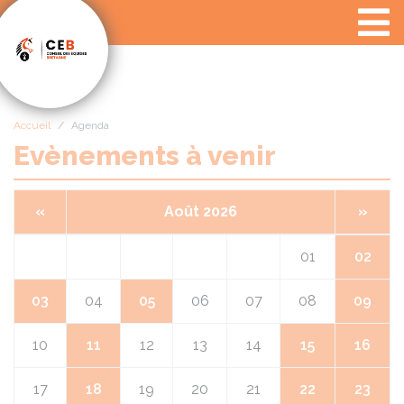
Panneau de gestion des cookies
Accueil
Agenda
Evènements à venir
«
Août 2026
»
01
02
03
04
05
06
07
08
09
10
11
12
13
14
15
16
17
18
19
20
21
22
23