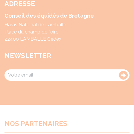
ADRESSE
Conseil des équidés de Bretagne
Haras National de Lamballe
Place du champ de foire
22400 LAMBALLE Cedex
NEWSLETTER
NOS PARTENAIRES