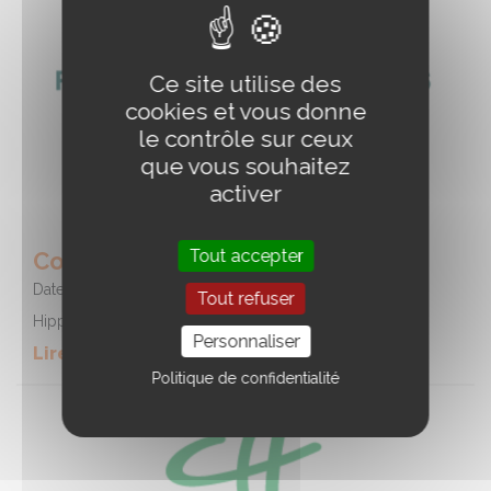
Ce site utilise des
cookies et vous donne
le contrôle sur ceux
que vous souhaitez
activer
Tout accepter
Course - Hippodrome de REDON
Date :
15/08/2026
Tout refuser
Hippodrome de REDON
Personnaliser
Lire la suite de l'event
Politique de confidentialité