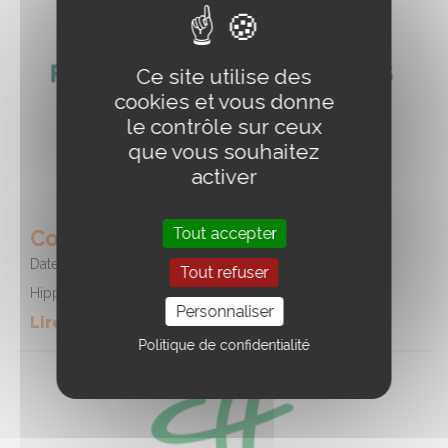
Ce site utilise des
cookies et vous donne
le contrôle sur ceux
que vous souhaitez
activer
Tout accepter
Course - Hippodrome de REDON
Date :
15/08/2026
Tout refuser
Hippodrome de REDON
Personnaliser
Lire la suite de l'event
Politique de confidentialité