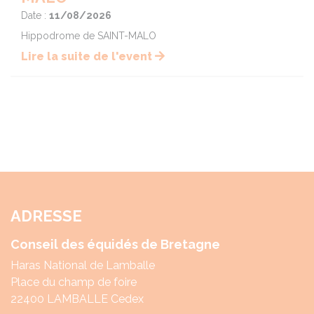
Date :
11/08/2026
Hippodrome de SAINT-MALO
Lire la suite de l'event
ADRESSE
Conseil des équidés de Bretagne
Haras National de Lamballe
Place du champ de foire
22400 LAMBALLE Cedex